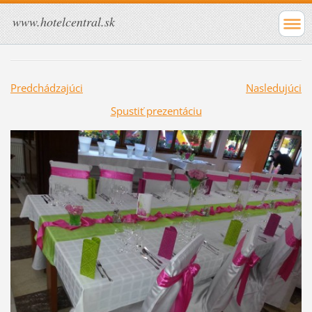
www.hotelcentral.sk
Predchádzajúci
Nasledujúci
Spustiť prezentáciu