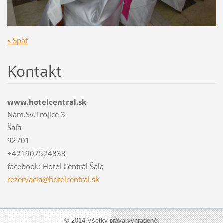
« Späť
Kontakt
www.hotelcentral.sk
Nám.Sv.Trojice 3
Šaľa
92701
+421907524833
facebook: Hotel Centrál Šaľa
rezervac
ia@hotel
central.
sk
© 2014 Všetky práva vyhradené.