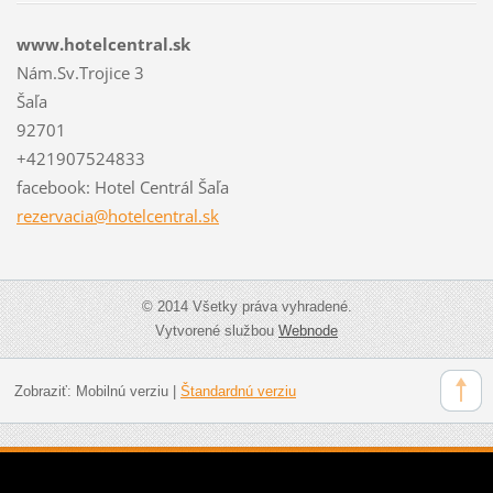
www.hotelcentral.sk
Nám.Sv.Trojice 3
Šaľa
92701
+421907524833
facebook: Hotel Centrál Šaľa
rezervac
ia@hotel
central.
sk
© 2014 Všetky práva vyhradené.
Vytvorené službou
Webnode
Zobraziť:
Mobilnú verziu
|
Štandardnú verziu