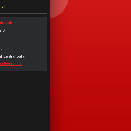
kt
tral.sk
e 3
33
l Centrál Šaľa
tel
central.
sk