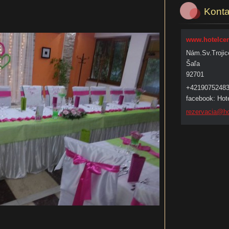
Konta
www.hotelcen
Nám.Sv.Trojic
Šaľa
92701
+4219075248
facebook: Hote
rezervac
ia@ho