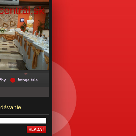
entral.sk
žby
fotogaléria
adávanie