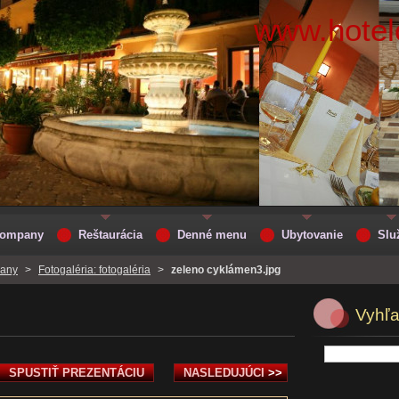
www.hotelc
 Company
Reštaurácia
Denné menu
Ubytovanie
Slu
pany
>
Fotogaléria: fotogaléria
>
zeleno cyklámen3.jpg
Vyhľ
SPUSTIŤ PREZENTÁCIU
NASLEDUJÚCI
>>