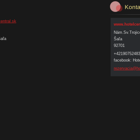
Konta
entral.sk
www.hotelcen
Nám.Sv.Trojic
Šaľa
Šaľa
92701
+4219075248
facebook: Hote
rezervac
ia@ho