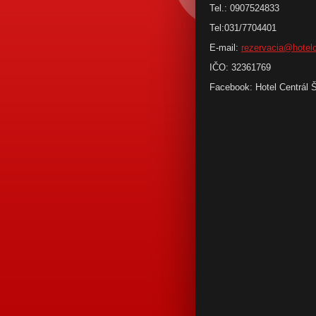
Tel.: 0907524833
Tel:031/7704401
E-mail:
rezervacia@hotelc
IČO: 32361769
Facebook: Hotel Centrál 