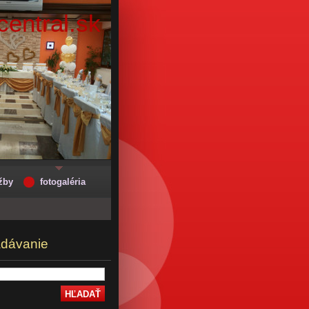
entral.sk
žby
fotogaléria
adávanie