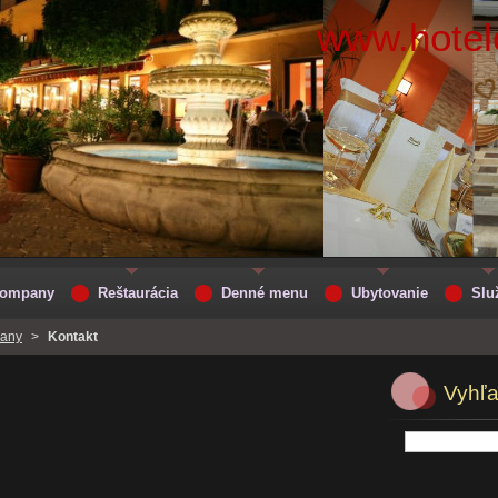
www.hotelc
 Company
Reštaurácia
Denné menu
Ubytovanie
Slu
pany
>
Kontakt
Vyhľ