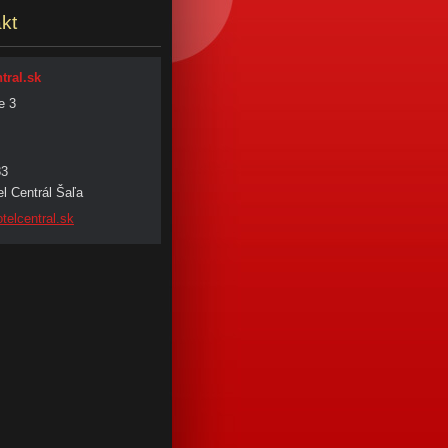
kt
tral.sk
e 3
33
l Centrál Šaľa
tel
central.
sk