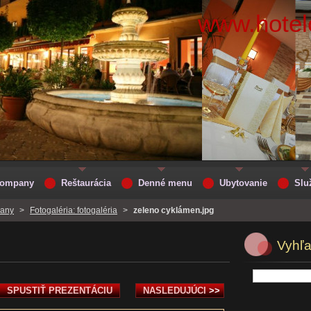
www.hotelc
 Company
Reštaurácia
Denné menu
Ubytovanie
Slu
pany
>
Fotogaléria: fotogaléria
>
zeleno cyklámen.jpg
Vyhľ
SPUSTIŤ PREZENTÁCIU
NASLEDUJÚCI
>>