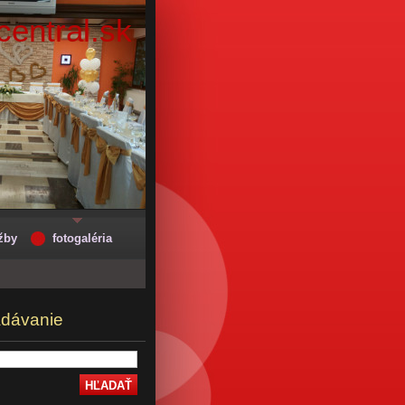
entral.sk
žby
fotogaléria
adávanie