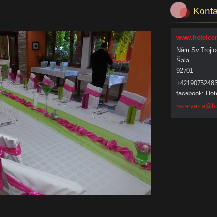
Konta
www.hotelcen
Nám.Sv.Trojic
Šaľa
92701
+4219075248
facebook: Hote
rezervac
ia@ho