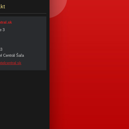
kt
tral.sk
e 3
33
l Centrál Šaľa
tel
central.
sk