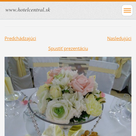
www.hotelcentral.sk
Predchádzajúci
Nasledujúci
Spustiť prezentáciu