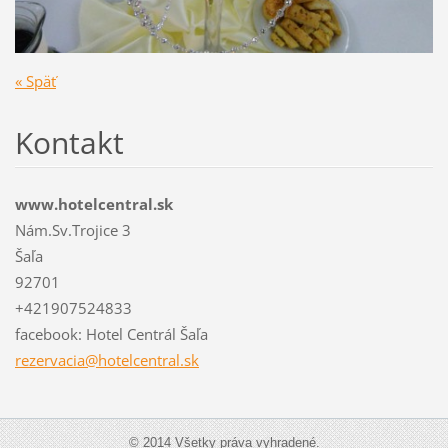
« Späť
Kontakt
www.hotelcentral.sk
Nám.Sv.Trojice 3
Šaľa
92701
+421907524833
facebook: Hotel Centrál Šaľa
rezervac
ia@hotel
central.
sk
© 2014 Všetky práva vyhradené.