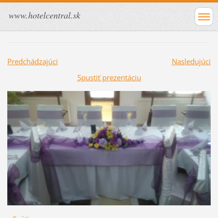
www.hotelcentral.sk
Predchádzajúci
Nasledujúci
Spustiť prezentáciu