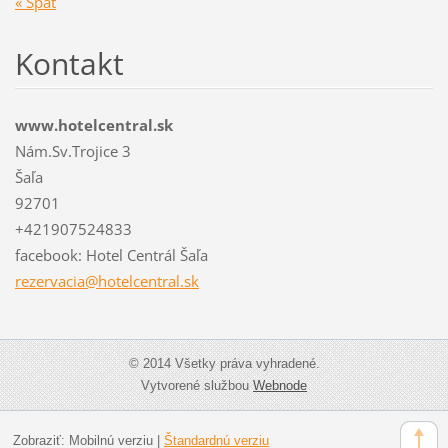
« Späť
Kontakt
www.hotelcentral.sk
Nám.Sv.Trojice 3
Šaľa
92701
+421907524833
facebook: Hotel Centrál Šaľa
rezervac
ia@hotel
central.
sk
© 2014 Všetky práva vyhradené.
Vytvorené službou
Webnode
Zobraziť:
Mobilnú verziu
|
Štandardnú verziu