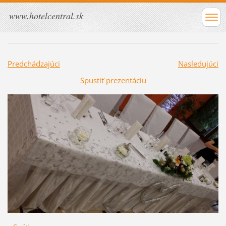
www.hotelcentral.sk
Predchádzajúci
Nasledujúci
Spustiť prezentáciu