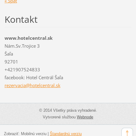
« Späť
Kontakt
www.hotelcentral.sk
Nám.Sv.Trojice 3
Šaľa
92701
+421907524833
facebook: Hotel Centrál Šaľa
rezervac
ia@hotel
central.
sk
© 2014 Všetky práva vyhradené.
Vytvorené službou
Webnode
Zobraziť:
Mobilnú verziu
|
Štandardnú verziu