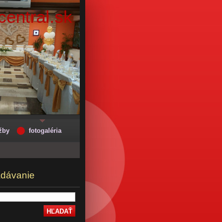
entral.sk
žby
fotogaléria
adávanie