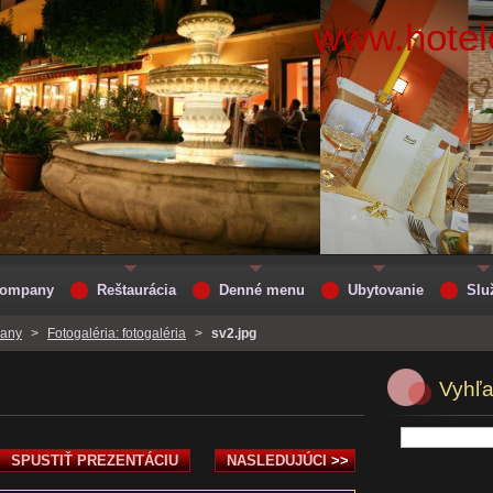
www.hotelc
 Company
Reštaurácia
Denné menu
Ubytovanie
Slu
pany
>
Fotogaléria: fotogaléria
>
sv2.jpg
Vyhľ
SPUSTIŤ PREZENTÁCIU
NASLEDUJÚCI
>>