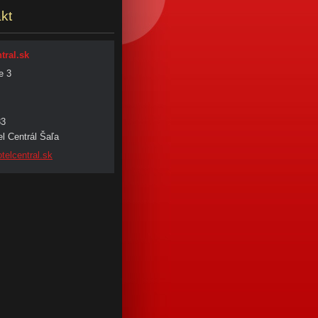
kt
tral.sk
e 3
33
l Centrál Šaľa
tel
central.
sk