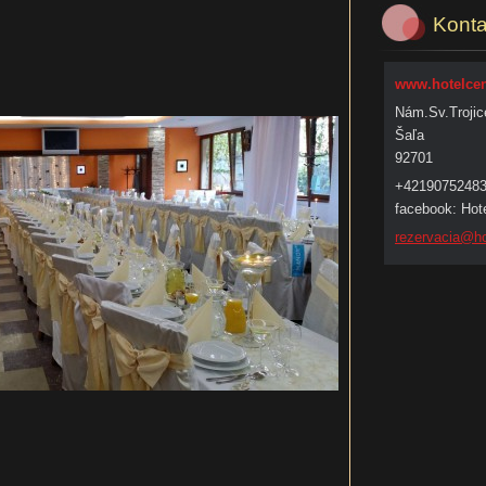
Konta
www.hotelcen
Nám.Sv.Trojic
Šaľa
92701
+4219075248
facebook: Hote
rezervac
ia@ho