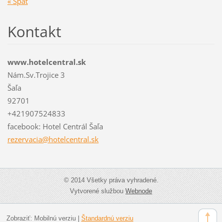
« Späť
Kontakt
www.hotelcentral.sk
Nám.Sv.Trojice 3
Šaľa
92701
+421907524833
facebook: Hotel Centrál Šaľa
rezervac
ia@hotel
central.
sk
© 2014 Všetky práva vyhradené.
Vytvorené službou
Webnode
Zobraziť:
Mobilnú verziu
|
Štandardnú verziu