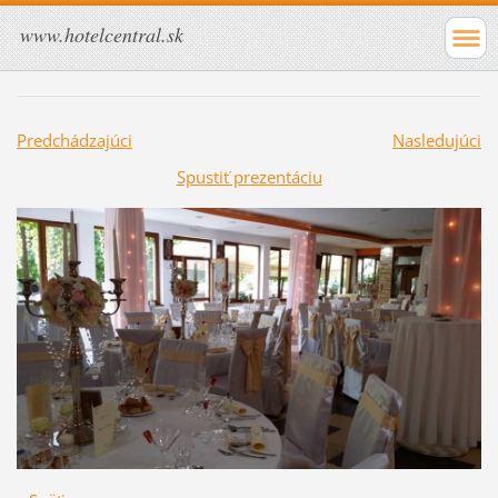
www.hotelcentral.sk
Predchádzajúci
Nasledujúci
Spustiť prezentáciu