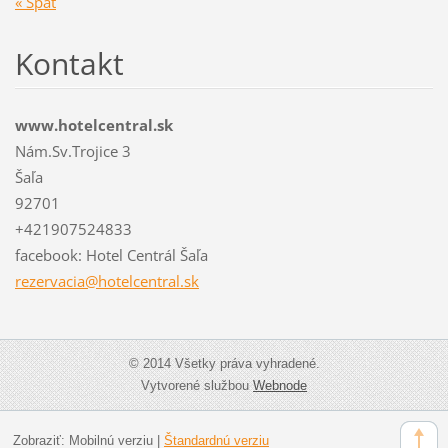
« Späť
Kontakt
www.hotelcentral.sk
Nám.Sv.Trojice 3
Šaľa
92701
+421907524833
facebook: Hotel Centrál Šaľa
rezervac
ia@hotel
central.
sk
© 2014 Všetky práva vyhradené.
Vytvorené službou
Webnode
Zobraziť:
Mobilnú verziu
|
Štandardnú verziu