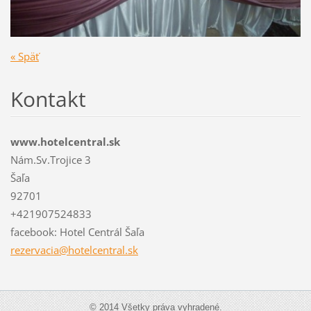
« Späť
Kontakt
www.hotelcentral.sk
Nám.Sv.Trojice 3
Šaľa
92701
+421907524833
facebook: Hotel Centrál Šaľa
rezervac
ia@hotel
central.
sk
© 2014 Všetky práva vyhradené.