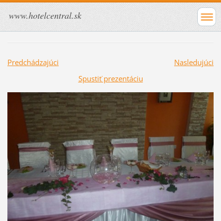
www.hotelcentral.sk
Predchádzajúci
Nasledujúci
Spustiť prezentáciu