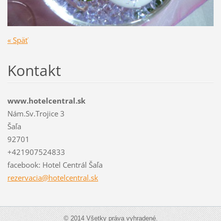
« Späť
Kontakt
www.hotelcentral.sk
Nám.Sv.Trojice 3
Šaľa
92701
+421907524833
facebook: Hotel Centrál Šaľa
rezervac
ia@hotel
central.
sk
© 2014 Všetky práva vyhradené.