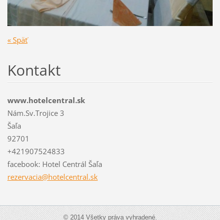
« Späť
Kontakt
www.hotelcentral.sk
Nám.Sv.Trojice 3
Šaľa
92701
+421907524833
facebook: Hotel Centrál Šaľa
rezervac
ia@hotel
central.
sk
© 2014 Všetky práva vyhradené.