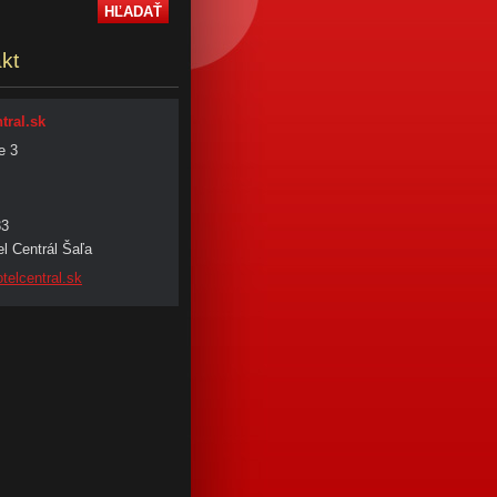
kt
tral.sk
e 3
33
l Centrál Šaľa
tel
central.
sk