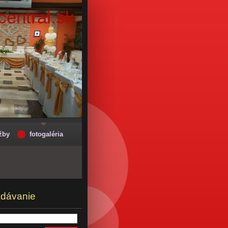
entral.sk
žby
fotogaléria
adávanie