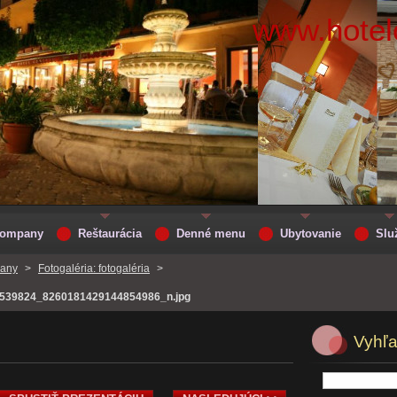
www.hotelc
 Company
Reštaurácia
Denné menu
Ubytovanie
Slu
pany
>
Fotogaléria: fotogaléria
>
539824_8260181429144854986_n.jpg
Vyhľ