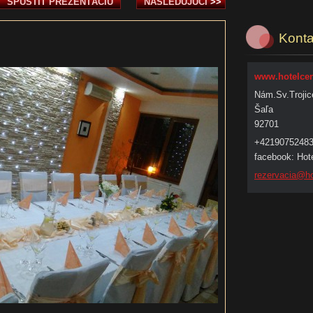
SPUSTIŤ PREZENTÁCIU
NASLEDUJÚCI
>>
Konta
www.hotelcen
Nám.Sv.Trojic
Šaľa
92701
+4219075248
facebook: Hote
rezervac
ia@ho