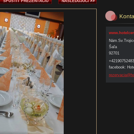
SPUSTIŤ PREZENTÁCIU
NASLEDUJÚCI
>>
Konta
www.hotelcen
Nám.Sv.Trojic
Šaľa
92701
+4219075248
facebook: Hote
rezervac
ia@ho