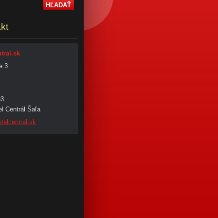
kt
tral.sk
e 3
33
l Centrál Šaľa
tel
central.
sk