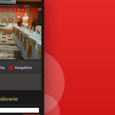
entral.sk
žby
fotogaléria
adávanie