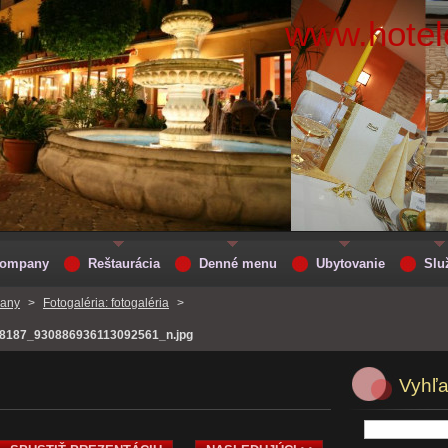
www.hotelc
 Company
Reštaurácia
Denné menu
Ubytovanie
Slu
pany
>
Fotogaléria: fotogaléria
>
8187_930886936113092561_n.jpg
Vyhľ